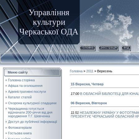
Управління
культури
Черкаської ОДА
головна
реєстрація
вхід
Головна
»
2011
»
Вересень
Меню сайту
Головна сторінка
15 Вересня, Четвер
Афіша та оголошення
Адміністративні послуги
17:00
В ОБЛАСНІЙ БІБЛІОТЕЦІ ДЛЯ ЮН
Каталог статей
Охорона культурної спадщини
06 Вересня, Вівторок
Черкащинна готується
відзначати 200-річчя від дня
11:51
НЕЗАЛЕЖНУ УКРАЇНУ У ФОТОГРАФІ
народження Т.Г. Шевченка
ПРЕЗЕНТУЄ ЧЕРКАСЬКИЙ ОБЛАСНИЙ К
Доступ до публічної інформації
Фотоматеріали
Гостьова книга
Каталог сайтів