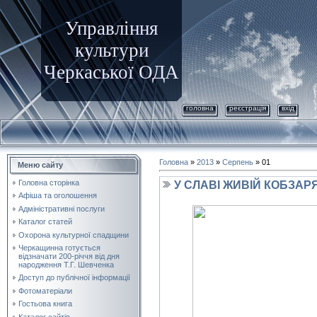
Управління
культури
Черкаської ОДА
головна
реєстрація
вхід
Головна
»
2013
»
Серпень
»
01
Меню сайту
Головна сторінка
У СЛАВІ ЖИВІЙ КОБЗАР
Афіша та оголошення
Адміністративні послуги
Каталог статей
Охорона культурної спадщини
Черкащинна готується
відзначати 200-річчя від дня
народження Т.Г. Шевченка
Доступ до публічної інформації
Фотоматеріали
Гостьова книга
Каталог сайтів