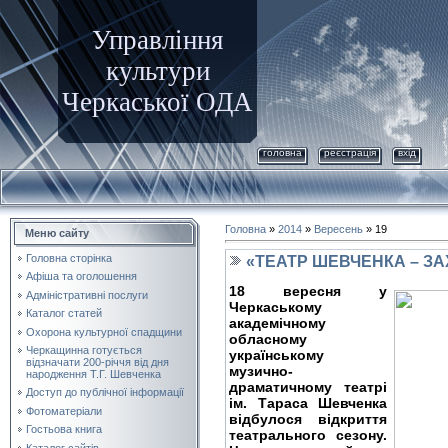
Управління
культури
Черкаської ОДА
головна
реєстрація
вхід
Головна
»
2014
»
Вересень
»
19
Меню сайту
Головна сторінка
«ТЕАТР ШЕВЧЕНКА – З
Афіша та оголошення
18 вересня у
Адміністративні послуги
Черкаському
Каталог статей
академічному
Охорона культурної спадщини
обласному
Черкащинна готується
українському
відзначати 200-річчя від дня
музично-
народження Т.Г. Шевченка
драматичному театрі
Доступ до публічної інформації
ім. Тараса Шевченка
Фотоматеріали
відбулося відкриття
Гостьова книга
театрального сезону.
Каталог сайтів