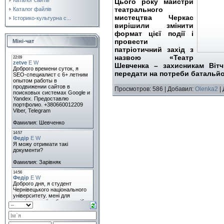
Цього року майстри
театрального
Каталог файлів
мистецтва Черкас
Історико-культурна с...
вирішили змінити
формат цієї події і
провести
Міні-чат
патріотичний захід з
назвою «Театр
Шевченка – захисникам Вітч
передати на потреби батальй
Просмотров: 586 | Добавил:
Olenka2
|