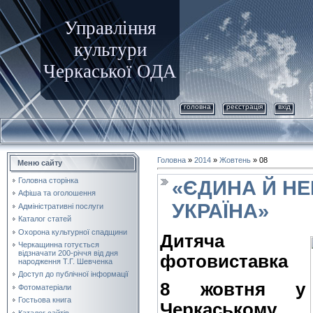
Управління
культури
Черкаської ОДА
головна
реєстрація
вхід
Головна
»
2014
»
Жовтень
»
08
Меню сайту
Головна сторінка
«ЄДИНА Й Н
Афіша та оголошення
УКРАЇНА»
Адміністративні послуги
Каталог статей
Охорона культурної спадщини
Дитяча
Черкащинна готується
відзначати 200-річчя від дня
фотовиставка
народження Т.Г. Шевченка
Доступ до публічної інформації
8 жовтня у
Фотоматеріали
Гостьова книга
Черкаському
Каталог сайтів