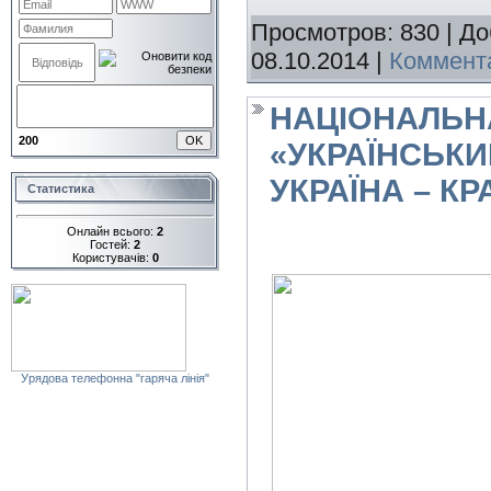
Просмотров: 830 | Д
08.10.2014
|
Коммента
НАЦІОНАЛЬН
200
«УКРАЇНСЬКИЙ
УКРАЇНА – КР
Статистика
Онлайн всього:
2
Гостей:
2
Користувачів:
0
Урядова телефонна "гаряча лінія"