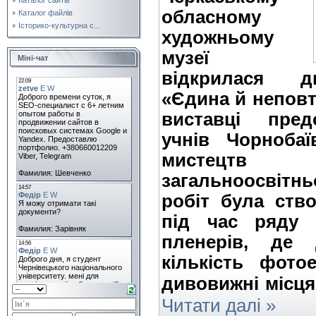
обласному
Каталог файлів
Історико-культурна с...
художньому
музеї
Міні-чат
відкрилася д
«Єдина й неповт
виставці пред
учнів Чорнобаї
мистецтв т
загальноосвітн
робіт була ство
під час ряду 
пленерів, де 
кількість фото
дивовижні місця,
Читати далі »