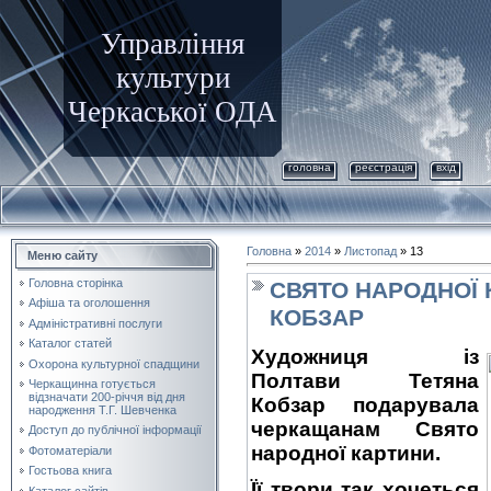
Управління
культури
Черкаської ОДА
головна
реєстрація
вхід
Головна
»
2014
»
Листопад
»
13
Меню сайту
Головна сторінка
СВЯТО НАРОДНОЇ 
Афіша та оголошення
КОБЗАР
Адміністративні послуги
Каталог статей
Художниця із
Охорона культурної спадщини
Полтави Тетяна
Черкащинна готується
відзначати 200-річчя від дня
Кобзар подарувала
народження Т.Г. Шевченка
черкащанам Свято
Доступ до публічної інформації
народної картини.
Фотоматеріали
Гостьова книга
Її твори так хочеться
Каталог сайтів