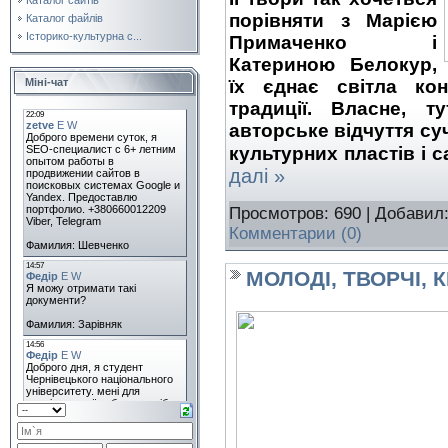
порівняти з Марією
Каталог файлів
Історико-культурна с...
Примаченко і
Катериною Белокур,
їх єднає світла кон
Міні-чат
традиції. Власне, т
авторське відчуття суч
культурних пластів і 
далі »
Просмотров: 690 | Добавил
Комментарии (0)
МОЛОДІ, ТВОРЧІ, 