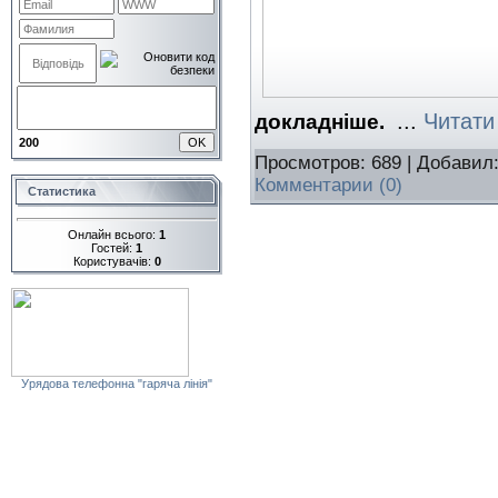
...
Читати
докладніше.
200
Просмотров: 689 | Добавил
Комментарии (0)
Статистика
Онлайн всього:
1
Гостей:
1
Користувачів:
0
Урядова телефонна "гаряча лінія"