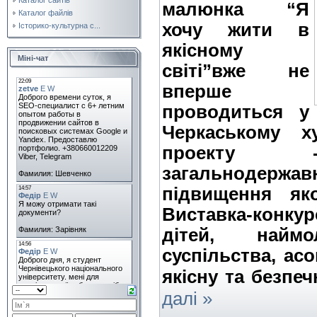
малюнка “Я
Каталог файлів
хочу жити в
Історико-культурна с...
якісному
Міні-чат
світі”вже не
вперше
проводиться у
Черкаському х
проекту -
загальноде
підвищення яко
Виставка-конкур
дітей, наймо
суспільства, ас
якісну та безпе
далі »