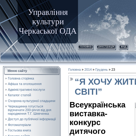
Управління
культури
Черкаської ОДА
головна
реєстрація
вхід
Головна
»
2014
»
Грудень
»
23
Меню сайту
Головна сторінка
“Я ХОЧУ ЖИТ
Афіша та оголошення
СВІТІ”
Адміністративні послуги
Каталог статей
Охорона культурної спадщини
Всеукраїнська
Черкащинна готується
відзначати 200-річчя від дня
виставка-
народження Т.Г. Шевченка
Доступ до публічної інформації
конкурс
Фотоматеріали
дитячого
Гостьова книга
Каталог сайтів