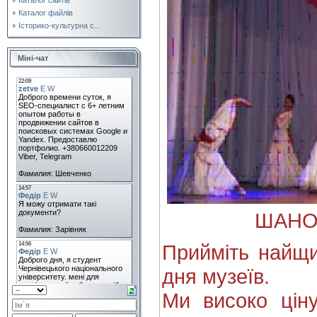
Каталог файлів
Історико-культурна с...
Міні-чат
ШАНОВ
Прийміть найщи
дня музеїв.
Ми високо ціну