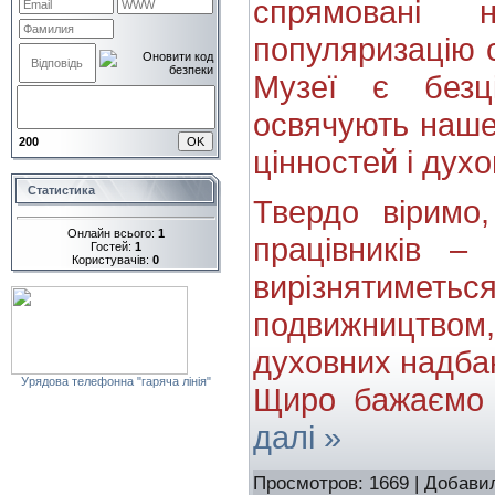
спрямовані 
популяризацію с
Музеї є безц
освячують наше
200
цінностей і духо
Статистика
Твердо віримо
Онлайн всього:
1
працівників –
Гостей:
1
Користувачів:
0
вирізнятимет
подвижництвом,
духовних надба
Урядова телефонна "гаряча лінія"
Щиро бажаємо 
далі »
Просмотров: 1669 | Добави