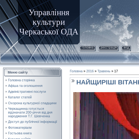
Управління
культури
Черкаської ОДА
головна
реєстрація
вхід
Головна
»
2016
»
Травень
»
17
Меню сайту
Головна сторінка
НАЙЩИРІШІ ВІТАН
Афіша та оголошення
Адміністративні послуги
Каталог статей
Охорона культурної спадщини
Черкащинна готується
відзначати 200-річчя від дня
народження Т.Г. Шевченка
Доступ до публічної інформації
Фотоматеріали
Гостьова книга
Каталог сайтів