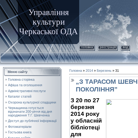
Управління
культури
Черкаської ОДА
головна
реєстрація
вхід
Головна
»
2014
»
Березень
»
31
Меню сайту
Головна сторінка
„З ТАРАСОМ ШЕВЧ
Афіша та оголошення
ПОКОЛІННЯ”
Адміністративні послуги
Каталог статей
З
20
по
27
Охорона культурної спадщини
березня
Черкащинна готується
відзначати 200-річчя від дня
2014 року
народження Т.Г. Шевченка
у обласній
Доступ до публічної інформації
бібліотеці
Фотоматеріали
Гостьова книга
для
Каталог сайтів