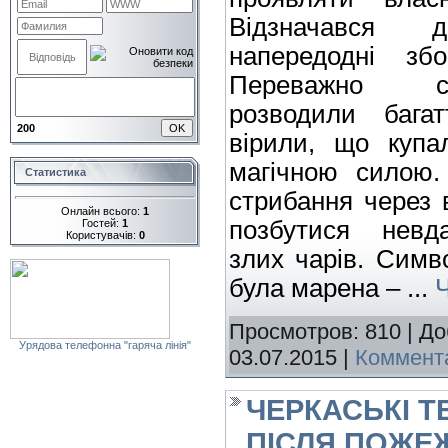
Відзначався 
напередодні з
Переважно св
розводили бага
200
вірили, що купа
магічною силою.
Статистика
стрибання через 
Онлайн всього:
1
позбутися невда
Гостей:
1
Користувачів:
0
злих чарів. Симв
була марена –
...
Ч
Просмотров: 810 | Д
Урядова телефонна "гаряча лінія"
03.07.2015
|
Коммента
ЧЕРКАСЬКІ 
ПІСЛЯ ПОЖЕЖ