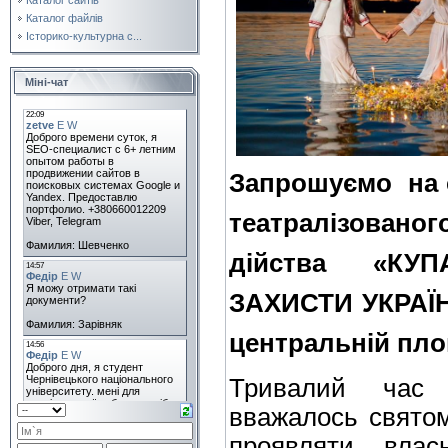
Каталог файлів
Історико-культурна с...
Міні-чат
З
апрошуємо
на
театралізованог
дійства «КУ
ЗАХИСТИ УКРАЇНУ
центральній пло
Тривалий час 
вважалось свято
проявляти влас