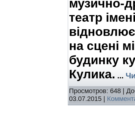
музично-д
театр імен
відновлює
на сцені м
будинку ку
Кулика.
...
Чи
Просмотров: 648 | Д
03.07.2015
|
Коммента