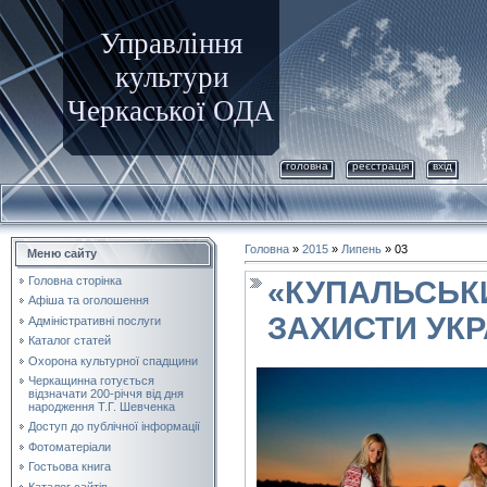
Управління
культури
Черкаської ОДА
головна
реєстрація
вхід
Головна
»
2015
»
Липень
»
03
Меню сайту
Головна сторінка
«КУПАЛЬСЬК
Афіша та оголошення
ЗАХИСТИ УКР
Адміністративні послуги
Каталог статей
Охорона культурної спадщини
Черкащинна готується
відзначати 200-річчя від дня
народження Т.Г. Шевченка
Доступ до публічної інформації
Фотоматеріали
Гостьова книга
Каталог сайтів