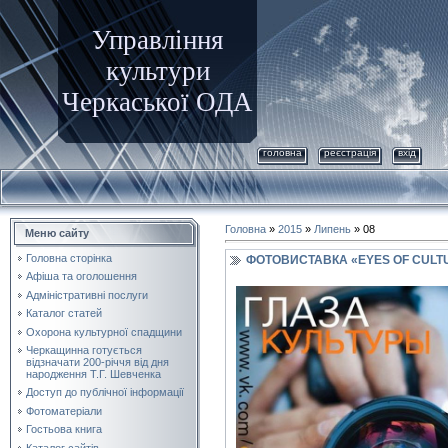
Управління
культури
Черкаської ОДА
головна
реєстрація
вхід
Головна
»
2015
»
Липень
»
08
Меню сайту
Головна сторінка
ФОТОВИСТАВКА «EYES OF CULTU
Афіша та оголошення
Адміністративні послуги
Каталог статей
Охорона культурної спадщини
Черкащинна готується
відзначати 200-річчя від дня
народження Т.Г. Шевченка
Доступ до публічної інформації
Фотоматеріали
Гостьова книга
Каталог сайтів