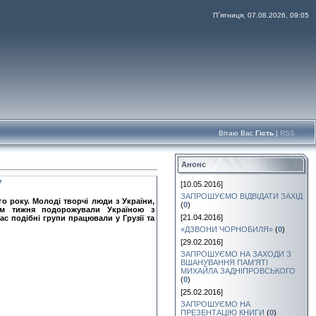
П`ятниця, 07.08.2026, 09:05
Вітаю Вас
Гість
|
RSS
Анонс
У
[10.05.2016]
ЗАПРОШУЄМО ВІДВІДАТИ ЗАХІД
о року. Молоді творчі люди з України,
(
0
)
гом тижня подорожували Україною з
[21.04.2016]
с подібні групи працювали у Грузії та
«ДЗВОНИ ЧОРНОБИЛЯ»
(
0
)
[29.02.2016]
ЗАПРОШУЄМО НА ЗАХОДИ З
ВШАНУВАННЯ ПАМ’ЯТІ
МИХАЙЛА ЗАДНІПРОВСЬКОГО
(
0
)
[25.02.2016]
ЗАПРОШУЄМО НА
ПРЕЗЕНТАЦІЮ КНИГИ
(
0
)