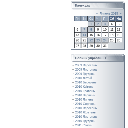
Календар
«
Липень 2015
»
Пн
Вт
Ср
Чт
Пт
Сб
Нд
1
2
3
4
5
6
7
8
9
10
11
12
13
14
15
16
17
18
19
20
21
22
23
24
25
26
27
28
29
30
31
Новини управління
2009 Вересень
2009 Листопад
2009 Грудень
2010 Лютий
2010 Березень
2010 Квітень
2010 Травень
2010 Червень
2010 Липень
2010 Серпень
2010 Вересень
2010 Жовтень
2010 Листопад
2010 Грудень
2011 Січень