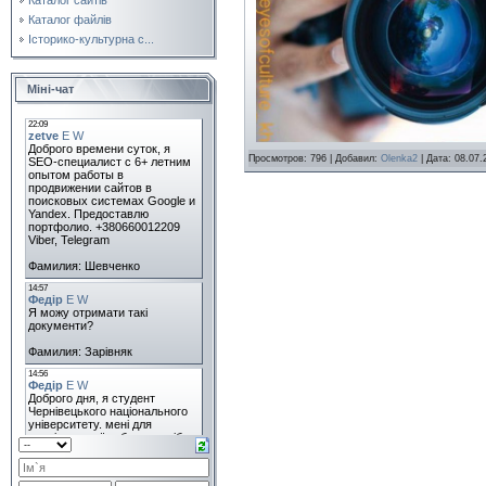
Каталог файлів
Історико-культурна с...
Міні-чат
Просмотров: 796 | Добавил:
Olenka2
| Дата:
08.07.